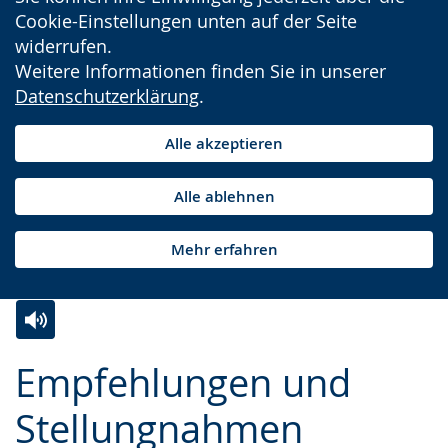
Cookie-Einstellungen unten auf der Seite
widerrufen.
Weitere Informationen finden Sie in unserer
Datenschutzerklärung
.
Alle akzeptieren
Alle ablehnen
Mehr erfahren
Zur
Aktiviere
Ein
Empfehlungen und
Leichten
Audio-
Video
Sprache
Unterstützung.
in
Stellungnahmen
wechseln.
Deutscher