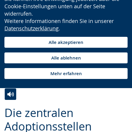
Cookie-Einstellungen unten auf der Seite
widerrufen.
Weitere Informationen finden Sie in unserer
Datenschutzerklärung
.
Alle akzeptieren
Alle ablehnen
Mehr erfahren
Zur
Aktiviere
Ein
Die zentralen
Leichten
Audio-
Video
Sprache
Unterstützung.
in
Adoptionsstellen
wechseln.
Deutscher