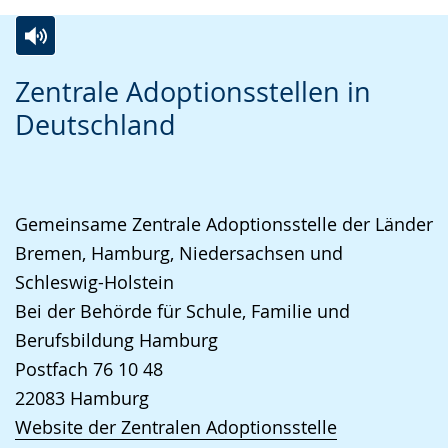
Zur
Aktiviere
Ein
Zentrale Adoptionsstellen in
Leichten
Audio-
Video
Deutschland
Sprache
Unterstützung.
in
wechseln.
Deutscher
Gebärdensprache
wird
Gemeinsame Zentrale Adoptionsstelle der Länder
angezeigt.
Bremen, Hamburg, Niedersachsen und
Schleswig-Holstein
Bei der Behörde für Schule, Familie und
Berufsbildung Hamburg
Postfach 76 10 48
22083
Hamburg
Website der Zentralen Adoptionsstelle