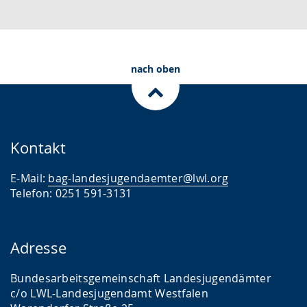
i
i
d
c
e
e
h
r
o
t
e
i
nach oben
e
A
n
n
u
D
S
d
e
p
i
u
Kontakt
r
o
t
E-Mail:
bag-landesjugendaemter@lwl.org
a
-
s
Telefon: 0251 591-3131
c
U
c
h
n
h
e
t
e
Adresse
w
e
r
Bundesarbeitsgemeinschaft Landesjugendämter
e
r
G
c/o LWL-Landesjugendamt Westfalen
c
s
e