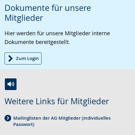
Zur
Aktiviere
Ein
Dokumente für unsere
Leichten
Audio-
Video
Mitglieder
Sprache
Unterstützung.
in
wechseln.
Deutscher
Hier werden für unsere Mitglieder interne
Gebärdensprache
Dokumente bereitgestellt.
wird
angezeigt.
Zum Login
Z
A
E
Weitere Links für Mitglieder
u
k
i
r
t
n
Mailinglisten der AG Mitglieder (individuelles
L
i
V
Passwort)
e
v
i