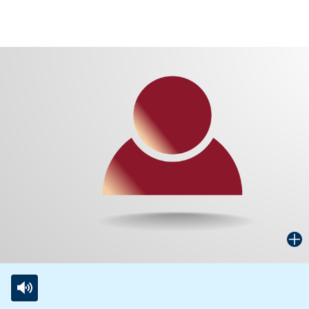
Gebärdensprache
wird
angezeigt.