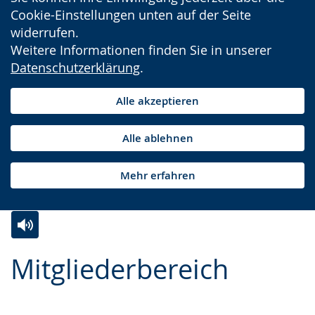
Cookie-Einstellungen unten auf der Seite
widerrufen.
Weitere Informationen finden Sie in unserer
Datenschutzerklärung
.
Alle akzeptieren
Alle ablehnen
Mehr erfahren
Zur
Aktiviere
Ein
Mitgliederbereich
Leichten
Audio-
Video
Sprache
Unterstützung.
in
wechseln.
Deutscher