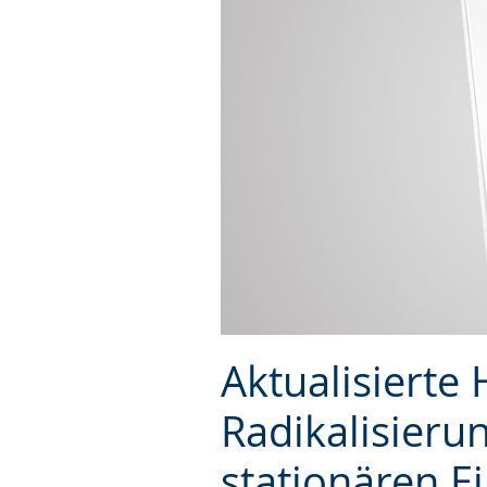
Aktualisiert
Radikalisieru
stationären E