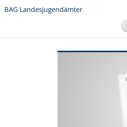
BAG Landesjugendämter
Transkript anzeigen
Abspielen
Pausieren