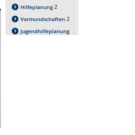
2
Hilfeplanung
2
Vormundschaften
Jugendhilfeplanung
2
2
Pflegekinderhillfe
Öffentlichkeitsarbeit
2
Einrichtungen der
Erziehungshilfe
2
2
Kindschaftsrecht
1
Umgangsrecht