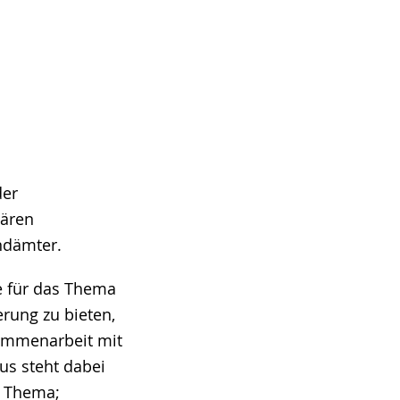
der
nären
ndämter.
e für das Thema
erung zu bieten,
sammenarbeit mit
s steht dabei
s Thema;