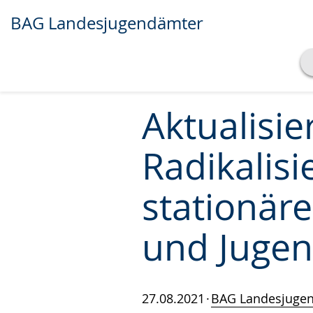
BAG Landesjugendämter
Transkript anzeigen
Abspielen
Pausieren
Aktualisi
Radikalis
stationär
und Jugen
27.08.2021
BAG Landesjuge