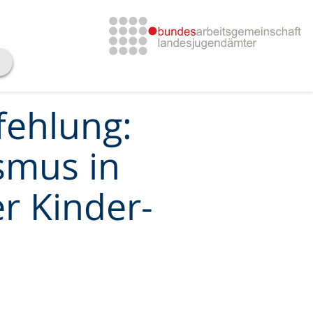
fehlung:
smus in
r Kinder-