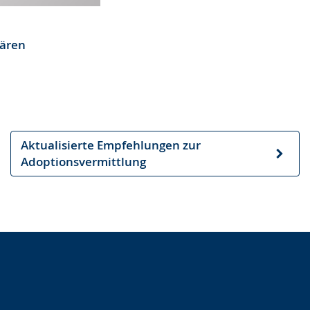
nären
Aktualisierte Empfehlungen zur
Nächster
Adoptionsvermittlung
Artikel