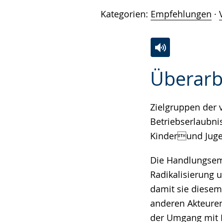
Kategorien:
Empfehlungen
·
Zur
Aktiviere
Ein
Überarb
Leichten
Audio-
Video
Sprache
Unterstützung.
in
wechseln.
Deutscher
Zielgruppen der 
Gebärdensprach
Betriebserlaubni
wird
Kinderund Jugen
angezeigt.
Die Handlungsemp
Radikalisierung 
damit sie diesem
anderen Akteure
der Umgang mit 