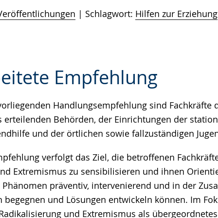
Veröffentlichungen
Schlagwort:
Hilfen zur Erziehung
eitete Empfehlung
vorliegenden Handlungsempfehlung sind Fachkräfte 
e
s erteilenden Behörden, der Einrichtungen der statio
dhilfe und der örtlichen sowie fallzuständigen Juge
fehlung verfolgt das Ziel, die betroffenen Fachkräft
und Extremismus zu sensibilisieren und ihnen Orienti
 Phänomen präventiv, intervenierend und in der Zu
n begegnen und Lösungen entwickeln können. Im Foku
Radikalisierung und Extremismus als übergeordnete