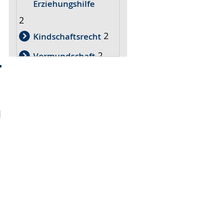
Erziehungshilfe
2
2
Kindschaftsrecht
2
Vormundschaft
2
Hilfeplanung
2
Vormundschaften
n
Jugendhilfeplanung
2
2
Pflegekinderhillfe
Öffentlichkeitsarbeit
2
Kindertagesbetreuung
1