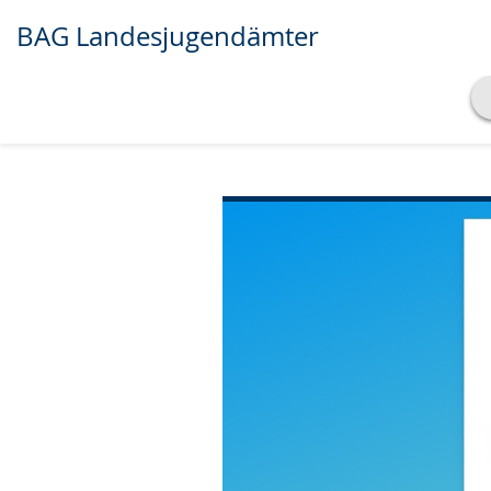
BAG Landesjugendämter
Transkript anzeigen
Abspielen
Pausieren