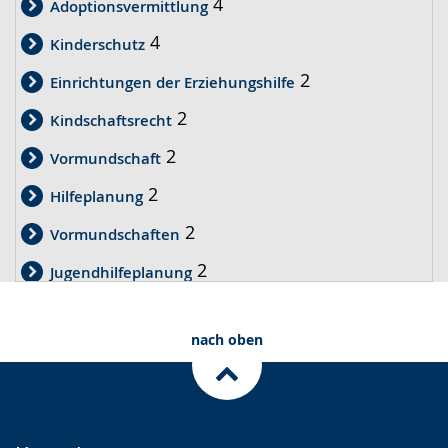
4
Adoptionsvermittlung
4
Kinderschutz
2
Einrichtungen der Erziehungshilfe
2
Kindschaftsrecht
2
Vormundschaft
2
Hilfeplanung
2
Vormundschaften
2
Jugendhilfeplanung
2
Pflegekinderhillfe
nach oben
2
Öffentlichkeitsarbeit
1
Aufarbeitung
1
Abstammungsrecht