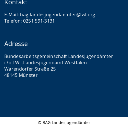
Kontakt
1
Umgangsrecht
1
E-Mail:
bag-landesjugendaemter@lwl.org
Grenzüberschreitende Unterbringung
Telefon: 0251 591-3131
1
Pflegschaft
1
Jugendarbeit und Jugendsozialarbeit
Adresse
1
Jugendschutz
Bundesarbeitsgemeinschaft Landesjugendämter
1
Kindertagesbetreuung
c/o LWL-Landesjugendamt Westfalen
1
Warendorfer Straße 25
Digitalisierung
48145 Münster
© BAG Landesjugendämter
Seitenabschluss