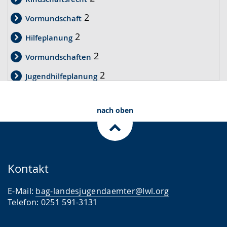
2
Vormundschaft
2
Hilfeplanung
2
Vormundschaften
2
Jugendhilfeplanung
2
Pflegekinderhillfe
nach oben
2
Öffentlichkeitsarbeit
1
Kindertagesbetreuung
1
Digitalisierung
Kontakt
1
Aufarbeitung
1
E-Mail:
bag-landesjugendaemter@lwl.org
Abstammungsrecht
Telefon: 0251 591-3131
1
Umgangsrecht