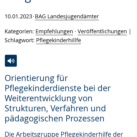
10.01.2023
BAG Landesjugendämter
Kategorien:
Empfehlungen
·
Veröffentlichungen
Schlagwort:
Pflegekinderhillfe
Zur
Aktiviere
Ein
Orientierung für
Leichten
Audio-
Video
Pflegekinderdienste bei der
Sprache
Unterstützung.
in
Weiterentwicklung von
wechseln.
Deutscher
Gebärdensprache
Strukturen, Verfahren und
wird
pädagogischen Prozessen
angezeigt.
Die Arbeitsgruppe Pflegekinderhilfe der