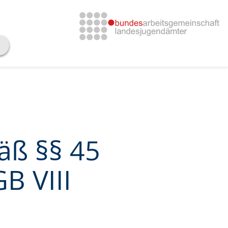
äß §§ 45
B VIII