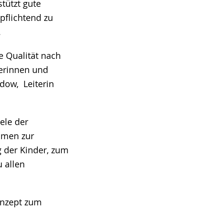
stützt gute
pflichtend zu
.
re Qualität nach
serinnen und
dow, Leiterin
ele der
hmen zur
g der Kinder, zum
 allen
onzept zum