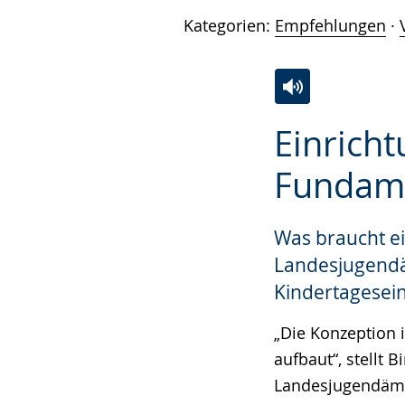
Kategorien:
Empfehlungen
·
Zur
Aktiviere
Ein
Einrich
Leichten
Audio-
Video
Sprache
Unterstützung.
in
Fundamen
wechseln.
Deutscher
Gebärdensprach
Was braucht ei
wird
Landesjugendä
angezeigt.
Kindertagesein
„Die Konzeption 
aufbaut“, stellt 
Landesjugendämt