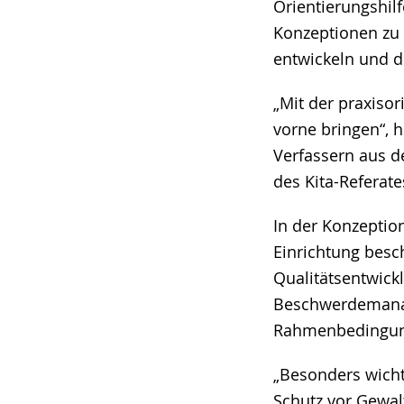
Orientierungshilf
Konzeptionen zu e
entwickeln und d
„Mit der praxisor
vorne bringen“, 
Verfassern aus d
des Kita-Refera
In der Konzeptio
Einrichtung besc
Qualitätsentwick
Beschwerdemanag
Rahmenbedingung
„Besonders wicht
Schutz vor Gewal