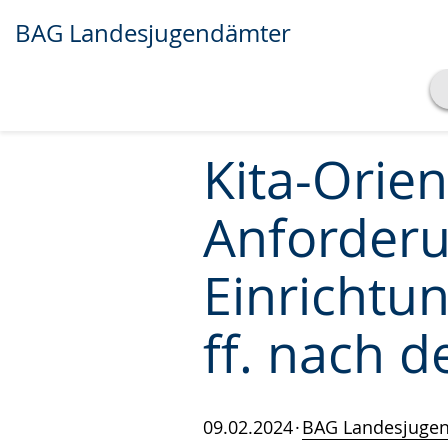
BAG Landesjugendämter
Transkript anzeigen
Abspielen
Pausieren
Kita-Orien
Anforderu
Einrichtu
ff. nach d
09.02.2024
BAG Landesjuge