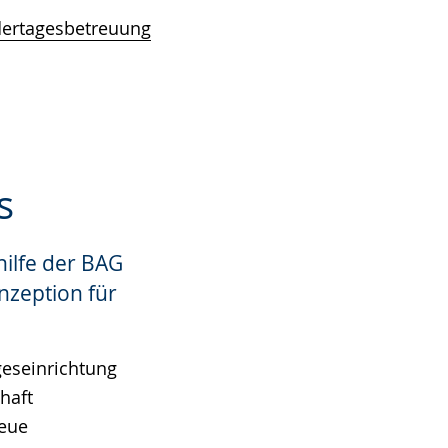
dertagesbetreuung
s
hilfe der BAG
nzeption für
geseinrichtung
haft
neue