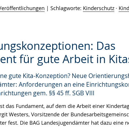
Veröffentlichungen
Schlagworte:
Kinderschutz
·
Kin
tungskonzeptionen: Das
t für gute Arbeit in Kita
e
ne gute Kita-Konzeption? Neue Orientierungs
mter: Anforderungen an eine Einrichtungsko
richtungen gem. §§ 45 ff. SGB VIII
ist das Fundament, auf dem die Arbeit einer Kinderta
Birgit Westers, Vorsitzende der Bundesarbeitsgemeinsc
er fest. Die BAG Landesjugendämter hat dazu eine 