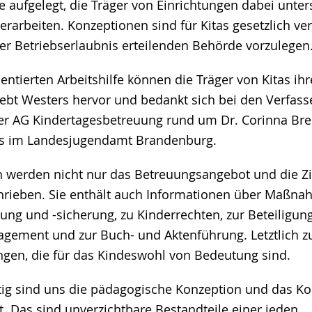
e aufgelegt, die Träger von Einrichtungen dabei unter
rarbeiten. Konzeptionen sind für Kitas gesetzlich ver
er Betriebserlaubnis erteilenden Behörde vorzulegen
ientierten Arbeitshilfe können die Träger von Kitas ih
hebt Westers hervor und bedankt sich bei den Verfas
er AG Kindertagesbetreuung rund um Dr. Corinna Bre
tes im Landesjugendamt Brandenburg.
n werden nicht nur das Betreuungsangebot und die Zi
hrieben. Sie enthält auch Informationen über Maßna
lung und -sicherung, zu Kinderrechten, zur Beteiligun
ement und zur Buch- und Aktenführung. Letztlich zu
en, die für das Kindeswohl von Bedeutung sind.
ig sind uns die pädagogische Konzeption und das K
t. Das sind unverzichtbare Bestandteile einer jeden