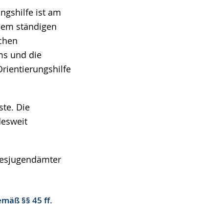
ngshilfe ist am
inem ständigen
ichen
ms und die
rientierungshilfe
ste. Die
desweit
ndesjugendämter
mäß §§ 45 ff.