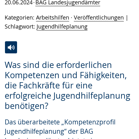
20.06.2024
BAG Landesjugendämter
Kategorien:
Arbeitshilfen
·
Veröffentlichungen
Schlagwort:
Jugendhilfeplanung
Zur
Aktiviere
Ein
Was sind die erforderlichen
Leichten
Audio-
Video
Kompetenzen und Fähigkeiten,
Sprache
Unterstützung.
in
die Fachkräfte für eine
wechseln.
Deutscher
Gebärdensprache
erfolgreiche Jugendhilfeplanung
wird
benötigen?
angezeigt.
Das überarbeitete „Kompetenzprofil
Jugendhilfeplanung“ der BAG