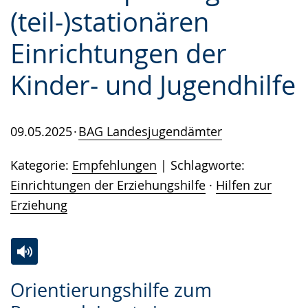
(teil-)stationären
Einrichtungen der
Kinder- und Jugendhilfe
09.05.2025
BAG Landesjugendämter
Kategorie:
Empfehlungen
Schlagworte:
Einrichtungen der Erziehungshilfe
·
Hilfen zur
Erziehung
Zur
Aktiviere
Ein
Orientierungshilfe zum
Leichten
Audio-
Video