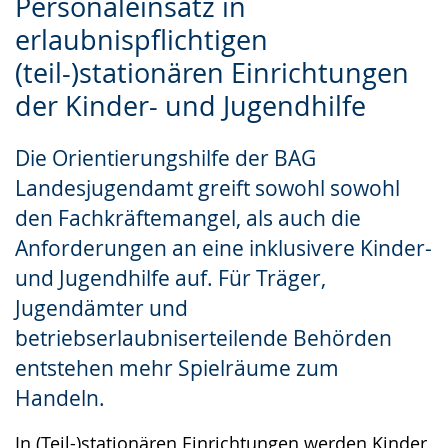
Personaleinsatz in
Sprache
Unterstützung.
in
erlaubnispflichtigen
wechseln.
Deutscher
Gebärdensprache
(teil-)stationären Einrichtungen
wird
der Kinder- und Jugendhilfe
angezeigt.
Die Orientierungshilfe der BAG
Landesjugendamt greift sowohl sowohl
den Fachkräftemangel, als auch die
Anforderungen an eine inklusivere Kinder-
und Jugendhilfe auf. Für Träger,
Jugendämter und
betriebserlaubniserteilende Behörden
entstehen mehr Spielräume zum
Handeln.
In (Teil-)stationären Einrichtungen werden Kinder