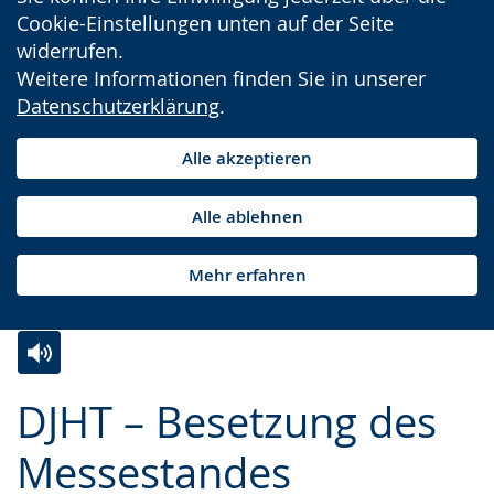
Cookie-Einstellungen unten auf der Seite
widerrufen.
Weitere Informationen finden Sie in unserer
Datenschutzerklärung
.
Alle akzeptieren
Alle ablehnen
Mehr erfahren
Zur
Aktiviere
Ein
DJHT – Besetzung des
Leichten
Audio-
Video
Sprache
Unterstützung.
in
Messestandes
wechseln.
Deutscher